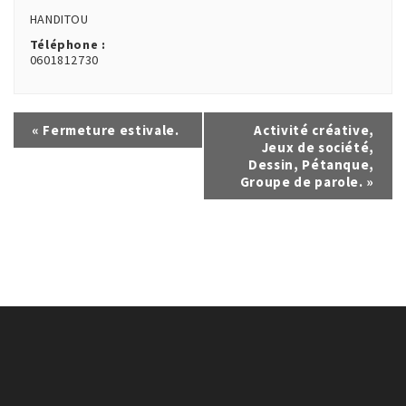
HANDITOU
Téléphone :
0601812730
Navigation
«
Fermeture estivale.
Activité créative,
Jeux de société,
Évènement
Dessin, Pétanque,
Groupe de parole.
»